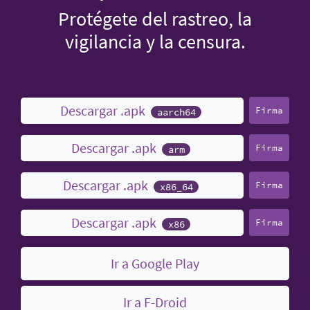
Protégete del rastreo, la
vigilancia y la censura.
Descargar .apk
Firma
aarch64
Descargar .apk
Firma
arm
Descargar .apk
Firma
x86_64
Descargar .apk
Firma
x86
Ir a Google Play
Ir a F-Droid