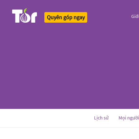
Giớ
Quyên góp ngay
Tor Logo
Lịch sử
Mọi ngườ