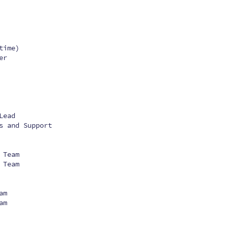
time)
er
Lead
s and Support
 Team
 Team
am
am