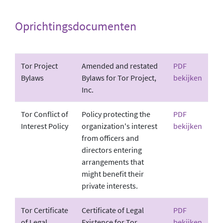
Oprichtingsdocumenten
Tor Project
Amended and restated
PDF
Bylaws
Bylaws for Tor Project,
bekijken
Inc.
Tor Conflict of
Policy protecting the
PDF
Interest Policy
organization's interest
bekijken
from officers and
directors entering
arrangements that
might benefit their
private interests.
Tor Certificate
Certificate of Legal
PDF
of Legal
Existence for Tor
bekijken